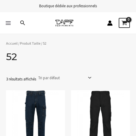
Aller
Boutique dédiée aux professionnels
au
contenu
Rechercher
MAIN
MENU
Accueil
/ Produit Taille / 52
52
3 résultats affichés