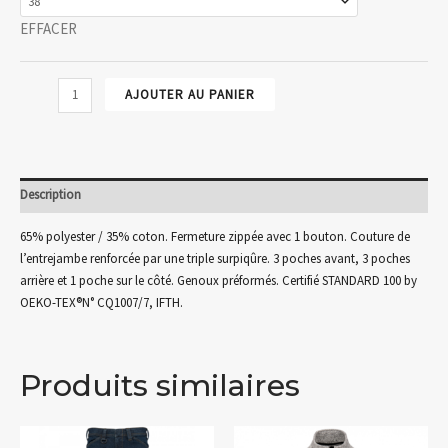
EFFACER
quantité
AJOUTER AU PANIER
de
PANTALON
DE
TRAVAIL
Description
MULTIPOCHES
65% polyester / 35% coton. Fermeture zippée avec 1 bouton. Couture de
l’entrejambe renforcée par une triple surpiqûre. 3 poches avant, 3 poches
arrière et 1 poche sur le côté. Genoux préformés. Certifié STANDARD 100 by
OEKO-TEX®N° CQ1007/7, IFTH.
Produits similaires