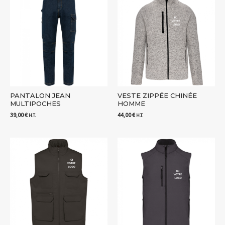
PANTALON JEAN
VESTE ZIPPÉE CHINÉE
MULTIPOCHES
HOMME
39,00
€
44,00
€
H.T.
H.T.