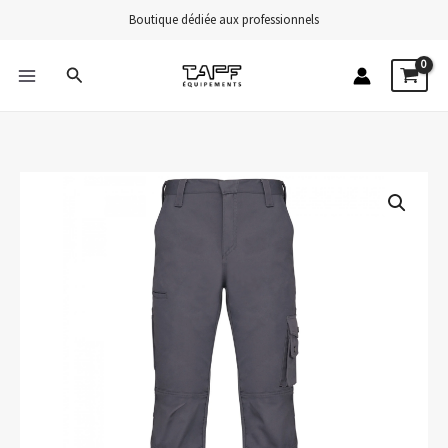
Aller
Boutique dédiée aux professionnels
au
contenu
Rechercher
MAIN
MENU