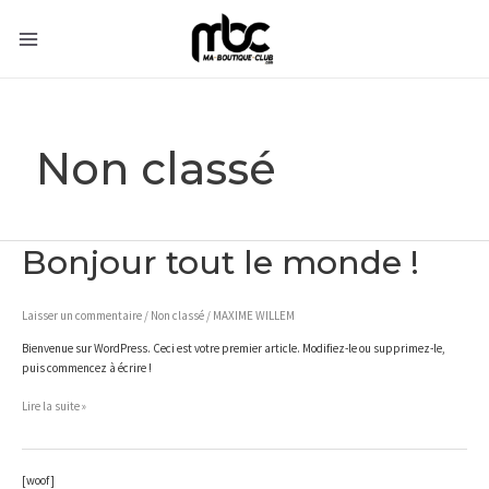
Aller
au
contenu
MAIN
MENU
Non classé
Bonjour tout le monde !
Laisser un commentaire
/
Non classé
/
MAXIME WILLEM
Bienvenue sur WordPress. Ceci est votre premier article. Modifiez-le ou supprimez-le,
puis commencez à écrire !
Bonjour
Lire la suite »
tout
le
monde !
[woof]