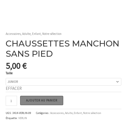
Accessoires
,
Adulte
,
Enfant
,
Notre sélection
CHAUSSETTES MANCHON
SANS PIED
5,00
€
Taille
EFFACER
quantité
AJOUTER AU PANIER
de
CHAUSSETTES
UGS :
3414-VERLIN-09
Catégories :
Accessoires
,
Adulte
,
Enfant
,
Notre sélection
MANCHON
Étiquette :
VERLIN
SANS
PIED