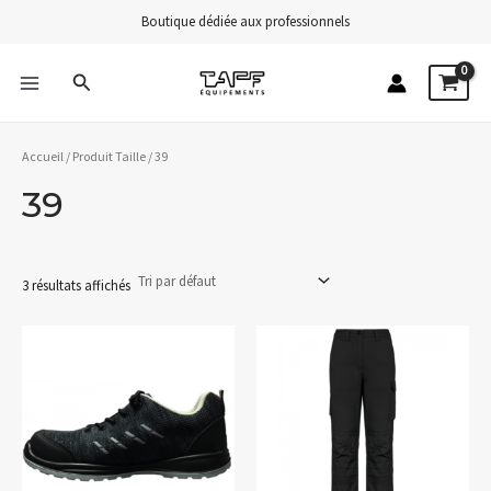
Aller
Boutique dédiée aux professionnels
au
contenu
Rechercher
MAIN
MENU
Accueil
/ Produit Taille / 39
39
3 résultats affichés