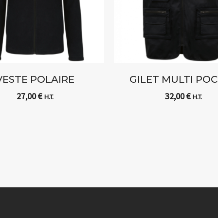
VESTE POLAIRE
GILET MULTI PO
27,00
€
32,00
€
H.T.
H.T.