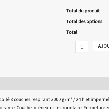
Total du produit
Total des options
Total
quantité
AJO
de
SOFTSHELL
HOMME
SANS
MANCHE
collé 3 couches respirant 3000 g/m² / 24 h et impermé
rante. Couche intérieure : micropolaire. Fermeture z