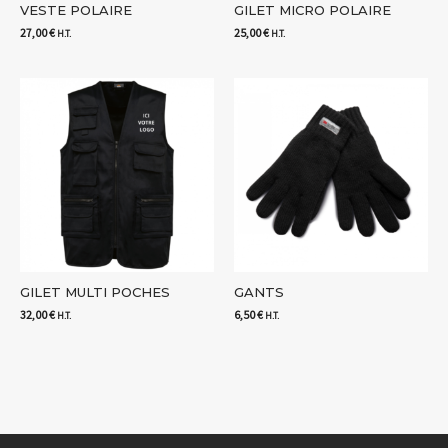
VESTE POLAIRE
GILET MICRO POLAIRE
27,00
€
25,00
€
H.T.
H.T.
GILET MULTI POCHES
GANTS
32,00
€
6,50
€
H.T.
H.T.